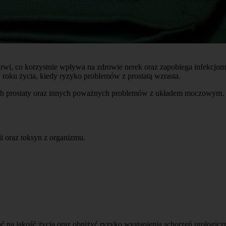
rwi, co korzystnie wpływa na zdrowie nerek oraz zapobiega infekcjo
 roku życia, kiedy ryzyko problemów z prostatą wzrasta.
ób prostaty oraz innych poważnych problemów z układem moczowym. To
i oraz toksyn z organizmu.
 na jakość życia oraz obniżyć ryzyko wystąpienia schorzeń urologic