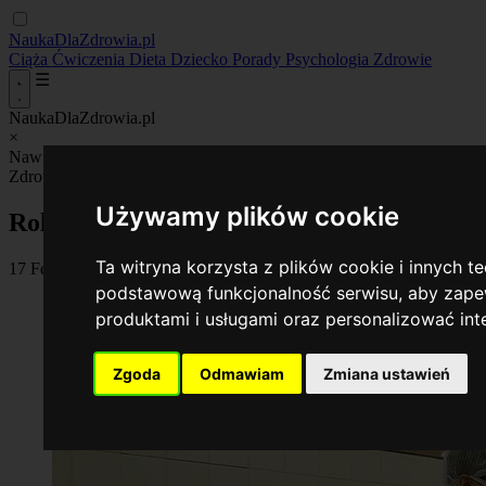
NaukaDlaZdrowia.pl
Ciąża
Ćwiczenia
Dieta
Dziecko
Porady
Psychologia
Zdrowie
☰
NaukaDlaZdrowia.pl
×
Nawigacja_
Ciąża
Ćwiczenia
Dieta
Dziecko
Porady
Psychologia
Zdr
Zdrowie
Używamy plików cookie
Rola aktywności fizycznej w profilaktyce u
Ta witryna korzysta z plików cookie i innych t
17 February 2026
•
By Anna Radecka
podstawową funkcjonalność serwisu
,
aby zapew
produktami i usługami oraz personalizować in
Zgoda
Odmawiam
Zmiana ustawień