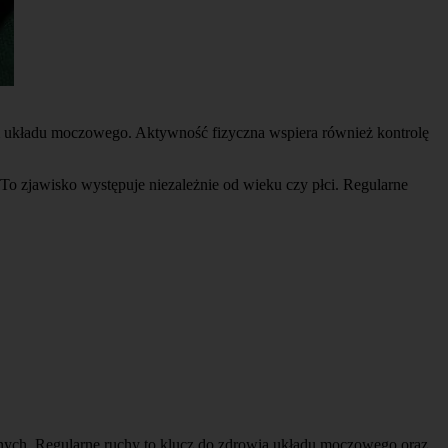
m układu moczowego. Aktywność fizyczna wspiera również kontrolę
 zjawisko występuje niezależnie od wieku czy płci. Regularne
znych. Regularne ruchy to klucz do zdrowia układu moczowego oraz