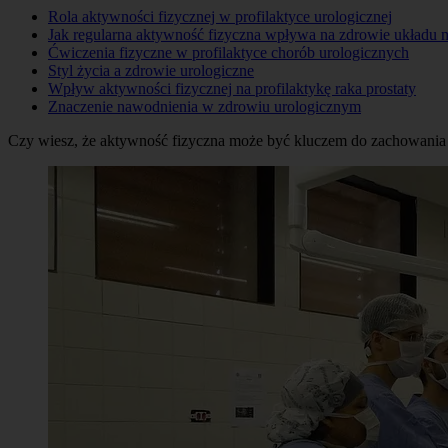
Rola aktywności fizycznej w profilaktyce urologicznej
Jak regularna aktywność fizyczna wpływa na zdrowie układu
Ćwiczenia fizyczne w profilaktyce chorób urologicznych
Styl życia a zdrowie urologiczne
Wpływ aktywności fizycznej na profilaktykę raka prostaty
Znaczenie nawodnienia w zdrowiu urologicznym
Czy wiesz, że aktywność fizyczna może być kluczem do zachowani