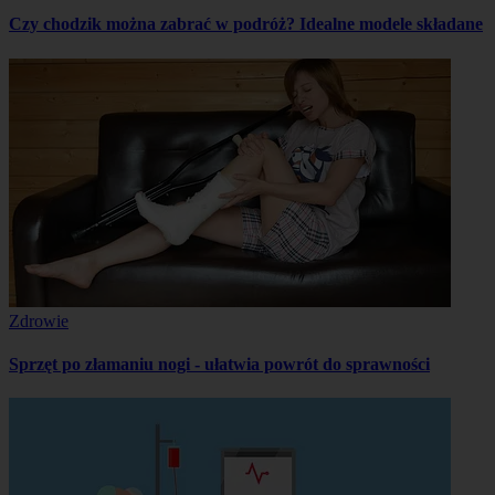
Czy chodzik można zabrać w podróż? Idealne modele składane
Zdrowie
Sprzęt po złamaniu nogi - ułatwia powrót do sprawności