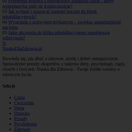
02
Przegroda nosowa a nawracające zapalenia zatok - kiedy
septoplastyka staje się koniecznością?
03
Jak wybrać i stosować barierki boczne do łóżek
rehabilitacyjnych?
04
Wysięgnik z uchwytem trójkątnym – zwiększ samodzielność
pacjenta
05
Jakie akcesoria do łóżka rehabilitacyjnego zapobiegają
odleżynom?
N
NaukaDlaZdrowia.pl
Dowiedz się, jak dbać o zdrowie, urodę i dobre samopoczucie.
Sprawdzone porady ekspertów z zakresu diety, psychologii, ciąży,
chorób i ćwiczeń. Nauka dla Zdrowia - Twoje źródło wiedzy o
zdrowym życiu.
Sekcje
Ciąża
Ćwiczenia
Dieta
Dziecko
Porady
Psychologia
Zdrowie