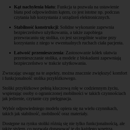
Kąt nachylenia blatu
: Funkcja ta pozwala na ustawienie
blatu pod odpowiednim kątem, co jest istotne np. podczas
czytania lub korzystania z urządzeń elektronicznych.
Stabilność konstrukcji
: Solidne wykonanie zapewnia
bezpieczeństwo użytkowania, a także zapobiega
przewracaniu się stolika, co jest szczególnie ważne przy
korzystaniu z niego w ewentualnych ruchach ciała pacjenta.
Łatwość przemieszczenia
: Zastosowanie kółek ułatwia
przemieszczanie stolika, a modele z blokadami zapewniają
bezpieczeństwo w trakcie użytkowania.
Zwracając uwagę na te aspekty, można znacznie zwiększyć komfort
i funkcjonalność stolika przyłóżkowego.
Stoliki przyłóżkowe pełnią kluczową rolę w codziennym życiu,
wspierając osoby o ograniczonej mobilności w takich czynnościach
jak jedzenie, czytanie czy pielęgnacja.
Wybór odpowiedniego modelu opiera się na wielu czynnikach,
takich jak stabilność, mobilność oraz materiały.
Dostępne na rynku stoliki różnią się nie tylko funkcjonalnością, ale
także stylem, co pozwala dopasować je do każdego wnętrza.