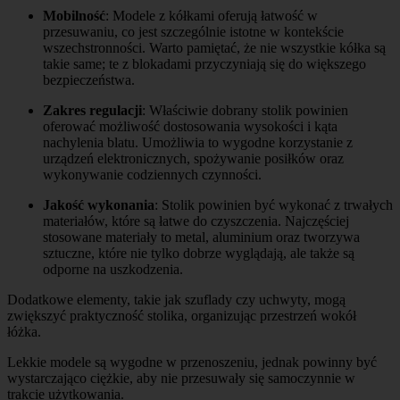
Mobilność
: Modele z kółkami oferują łatwość w
przesuwaniu, co jest szczególnie istotne w kontekście
wszechstronności. Warto pamiętać, że nie wszystkie kółka są
takie same; te z blokadami przyczyniają się do większego
bezpieczeństwa.
Zakres regulacji
: Właściwie dobrany stolik powinien
oferować możliwość dostosowania wysokości i kąta
nachylenia blatu. Umożliwia to wygodne korzystanie z
urządzeń elektronicznych, spożywanie posiłków oraz
wykonywanie codziennych czynności.
Jakość wykonania
: Stolik powinien być wykonać z trwałych
materiałów, które są łatwe do czyszczenia. Najczęściej
stosowane materiały to metal, aluminium oraz tworzywa
sztuczne, które nie tylko dobrze wyglądają, ale także są
odporne na uszkodzenia.
Dodatkowe elementy, takie jak szuflady czy uchwyty, mogą
zwiększyć praktyczność stolika, organizując przestrzeń wokół
łóżka.
Lekkie modele są wygodne w przenoszeniu, jednak powinny być
wystarczająco ciężkie, aby nie przesuwały się samoczynnie w
trakcie użytkowania.