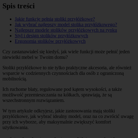
Spis treści
Jakie funkcje pełnią stoliki przyłóżkowe?
Jak wybrać najlepszy model stolika przyłóżkowego?
Najlepsze modele stolików przyłóżkowych na rynku
Styl i design stolików przyłóżkowych
Ergonomia stolików przyłóżkowych
Czy zastanawiałeś się kiedyś, jak wiele funkcji może pełnić jeden
niewielki mebel w Twoim domu?
Stoliki przyłóżkowe to nie tylko praktyczne akcesoria, ale również
wsparcie w codziennych czynnościach dla osób z ograniczoną
mobilnością.
Ich ruchome blaty, regulowane pod kątem wysokości, a także
możliwość przemieszczania na kółkach, sprawiają, że są
wszechstronnym rozwiązaniem.
W tym artykule odkryjesz, jakie zastosowania mają stoliki
przyłóżkowe, jak wybrać idealny model, oraz na co zwrócić uwagę
przy ich wyborze, aby maksymalnie zwiększyć komfort
użytkowania.