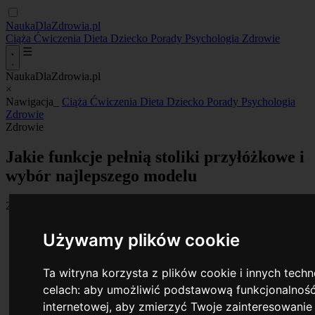
NaukaDlaZdrowia.pl
Ciąża
Ćwiczenia
Dieta
Dziecko
Porady
Psychologia
Zdrowie
☰
NaukaDlaZdrowia.pl
×
Nawigacja_
Ciąża
Ćwiczenia
Dieta
Dziecko
Porady
Psychologia
Zdrowie
Zdrowie
Jakie funkcje pełnią stoliki przyłóżkowe i
wybór najlepszego modelu
24 May 2026
•
By Anna Radecka
Używamy plików cookie
Ta witryna korzysta z plików cookie i innych tech
celach:
aby umożliwić podstawową funkcjonalność
internetowej
,
aby zmierzyć Twoje zainteresowanie 