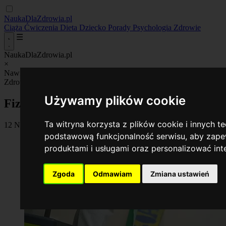
NaukaDlaZdrowia.pl
Ciąża
Ćwiczenia
Dieta
Dziecko
Porady
Psychologia
Zdrowie
☰
NaukaDlaZdrowia.pl
×
Nawigacja_
Ciąża
Ćwiczenia
Dieta
Dziecko
Porady
Psychologia
Zdr
Zdrowie
Używamy plików cookie
Fizjoterapia - odkryj jej korzyści i zastos
Ta witryna korzysta z plików cookie i innych t
12 November 2025
•
By Anna Radecka
podstawową funkcjonalność serwisu
,
aby zapew
produktami i usługami oraz personalizować in
Zgoda
Odmawiam
Zmiana ustawień