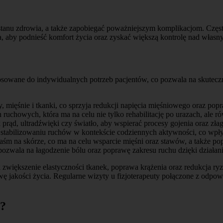
stanu zdrowia, a także zapobiegać poważniejszym komplikacjom. Często
cia, aby podnieść komfort życia oraz zyskać większą kontrolę nad włas
stosowane do indywidualnych potrzeb pacjentów, co pozwala na skutec
 mięśnie i tkanki, co sprzyja redukcji napięcia mięśniowego oraz popr
ruchowych, która ma na celu nie tylko rehabilitację po urazach, ale r
 prąd, ultradźwięki czy światło, aby wspierać procesy gojenia oraz złag
 i stabilizowaniu ruchów w kontekście codziennych aktywności, co 
 taśm na skórze, co ma na celu wsparcie mięśni oraz stawów, a także po
pozwala na łagodzenie bólu oraz poprawę zakresu ruchu dzięki działan
k zwiększenie elastyczności tkanek, poprawa krążenia oraz redukcja r
ę jakości życia. Regularne wizyty u fizjoterapeuty połączone z odpo
ą?