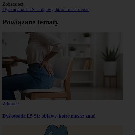
Zobacz też
Dyskopatia L5 S1: objawy, które musisz znać
Powiązane tematy
Zdrowie
Dyskopatia L5 S1: objawy, które musisz znać