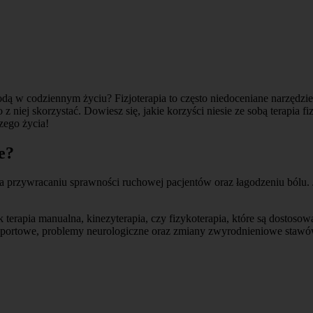
dą w codziennym życiu? Fizjoterapia to często niedoceniane narzędzie
o z niej skorzystać. Dowiesz się, jakie korzyści niesie ze sobą terapi
zego życia!
le?
a przywracaniu sprawności ruchowej pacjentów oraz łagodzeniu bólu. Je
jak terapia manualna, kinezyterapia, czy fizykoterapia, które są dosto
zy sportowe, problemy neurologiczne oraz zmiany zwyrodnieniowe stawó