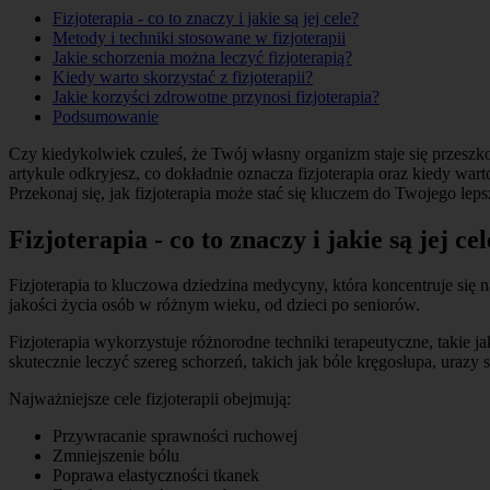
Fizjoterapia - co to znaczy i jakie są jej cele?
Metody i techniki stosowane w fizjoterapii
Jakie schorzenia można leczyć fizjoterapią?
Kiedy warto skorzystać z fizjoterapii?
Jakie korzyści zdrowotne przynosi fizjoterapia?
Podsumowanie
Czy kiedykolwiek czułeś, że Twój własny organizm staje się przeszko
artykule odkryjesz, co dokładnie oznacza fizjoterapia oraz kiedy wart
Przekonaj się, jak fizjoterapia może stać się kluczem do Twojego leps
Fizjoterapia - co to znaczy i jakie są jej ce
Fizjoterapia to kluczowa dziedzina medycyny, która koncentruje się n
jakości życia osób w różnym wieku, od dzieci po seniorów.
Fizjoterapia wykorzystuje różnorodne techniki terapeutyczne, takie 
skutecznie leczyć szereg schorzeń, takich jak bóle kręgosłupa, ura
Najważniejsze cele fizjoterapii obejmują:
Przywracanie sprawności ruchowej
Zmniejszenie bólu
Poprawa elastyczności tkanek