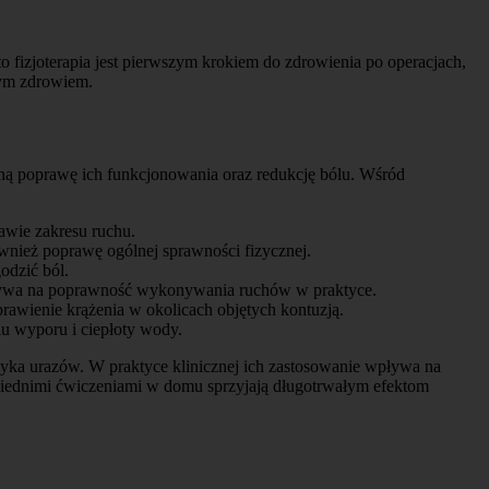
 fizjoterapia jest pierwszym krokiem do zdrowienia po operacjach,
nym zdrowiem.
zną poprawę ich funkcjonowania oraz redukcję bólu. Wśród
awie zakresu ruchu.
ównież poprawę ogólnej sprawności fizycznej.
odzić ból.
wpływa na poprawność wykonywania ruchów w praktyce.
prawienie krążenia w okolicach objętych kontuzją.
iu wyporu i ciepłoty wody.
yzyka urazów. W praktyce klinicznej ich zastosowanie wpływa na
wiednimi ćwiczeniami w domu sprzyjają długotrwałym efektom