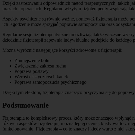
Dzięki zastosowaniu odpowiednich metod terapeutycznych, takich jak t
urazach i operacjach. Regularne wizyty u fizjoterapeuty wspierają ta
Aspekty psychiczne są równie ważne, ponieważ fizjoterapia może p
ich łagodzenie może sprzyjać poprawie samopoczucia oraz odzyskani
Regularne sesje fizjoterapeutyczne umożliwiają także wczesne wyk
dziedzinie fizjoterapii zapewnia indywidualne podejście do każdego 
Można wyróżnić następujące korzyści zdrowotne z fizjoterapii:
Zmniejszenie bólu
Zwiększenie zakresu ruchu
Poprawa postawy
Wzrost elastyczności tkanek
Poprawa samopoczucia psychicznego
Dzięki tym efektom, fizjoterapia znacząco przyczynia się do poprawy 
Podsumowanie
Fizjoterapia to kompleksowy proces, który może znacząco wpłynąć na 
różnych aspektów fizjoterapii, można lepiej ocenić, kiedy warto z n
funkcjonowaniu. Fizjoterapia – co to znaczy i kiedy warto z niej sko