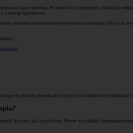
enia oraz stanu pacjenta. Po urazach czy operacjach, takich jak endopro
 1-2 zabiegi tygodniowo.
soby narażone na kontuzje lub te prowadzące siedzący tryb życia, pow
rapeuty:
ozwiązania
znego do potrzeb pacjenta przyczynia się do skutecznej rehabilitacji i
rapia?
 aspekty fizyczne, jak i psychiczne. Przede wszystkim, fizjoterapia p