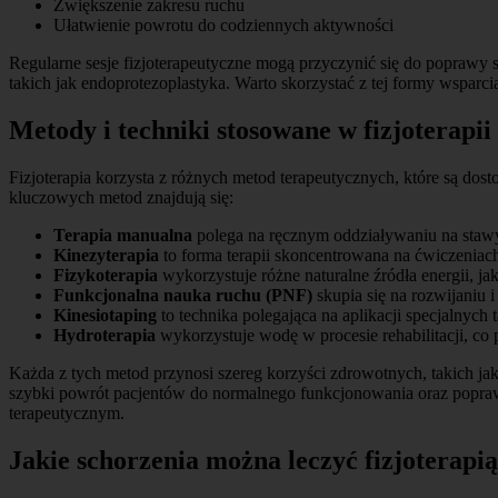
Zwiększenie zakresu ruchu
Ułatwienie powrotu do codziennych aktywności
Regularne sesje fizjoterapeutyczne mogą przyczynić się do poprawy 
takich jak endoprotezoplastyka. Warto skorzystać z tej formy wspar
Metody i techniki stosowane w fizjoterapii
Fizjoterapia korzysta z różnych metod terapeutycznych, które są do
kluczowych metod znajdują się:
Terapia manualna
polega na ręcznym oddziaływaniu na stawy,
Kinezyterapia
to forma terapii skoncentrowana na ćwiczeniach 
Fizykoterapia
wykorzystuje różne naturalne źródła energii, jak
Funkcjonalna nauka ruchu (PNF)
skupia się na rozwijaniu
Kinesiotaping
to technika polegająca na aplikacji specjalnych
Hydroterapia
wykorzystuje wodę w procesie rehabilitacji, co 
Każda z tych metod przynosi szereg korzyści zdrowotnych, takich ja
szybki powrót pacjentów do normalnego funkcjonowania oraz popraw
terapeutycznym.
Jakie schorzenia można leczyć fizjoterapi