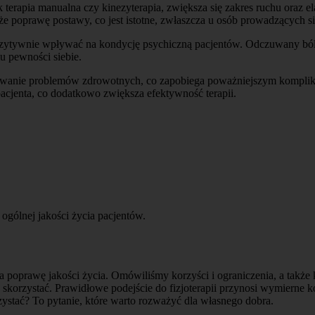
erapia manualna czy kinezyterapia, zwiększa się zakres ruchu oraz ela
kże poprawę postawy, co jest istotne, zwłaszcza u osób prowadzących si
ozytywnie wpływać na kondycję psychiczną pacjentów. Odczuwany ból i
u pewności siebie.
rywanie problemów zdrowotnych, co zapobiega poważniejszym komplik
pacjenta, co dodatkowo zwiększa efektywność terapii.
ogólnej jakości życia pacjentów.
poprawę jakości życia. Omówiliśmy korzyści i ograniczenia, a także k
iej skorzystać. Prawidłowe podejście do fizjoterapii przynosi wymiern
rzystać? To pytanie, które warto rozważyć dla własnego dobra.