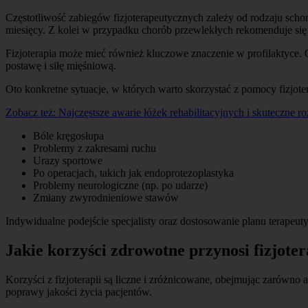
Częstotliwość zabiegów fizjoterapeutycznych zależy od rodzaju schorz
miesięcy. Z kolei w przypadku chorób przewlekłych rekomenduje się
Fizjoterapia może mieć również kluczowe znaczenie w profilaktyce. O
postawę i siłę mięśniową.
Oto konkretne sytuacje, w których warto skorzystać z pomocy fizjote
Zobacz też:
Najczęstsze awarie łóżek rehabilitacyjnych i skuteczne r
Bóle kręgosłupa
Problemy z zakresami ruchu
Urazy sportowe
Po operacjach, takich jak endoprotezoplastyka
Problemy neurologiczne (np. po udarze)
Zmiany zwyrodnieniowe stawów
Indywidualne podejście specjalisty oraz dostosowanie planu terapeutyc
Jakie korzyści zdrowotne przynosi fizjote
Korzyści z fizjoterapii są liczne i zróżnicowane, obejmując zarówno
poprawy jakości życia pacjentów.