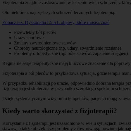
Fizjoterapia znajduje zastosowanie w leczeniu wielu schorzeń, z kt
Oto niektóre z najczęstszych schorzeń leczonych fizjoterapią:
Zobacz też:
Dyskopatia L5 S1: objawy, które musisz znać
Przewlekły ból pleców
Urazy sportowe
Zmiany zwyrodnieniowe stawów
Choroby neurologiczne (np. udary, stwardnienie rozsiane)
Problemy ortopedyczne (np. bóle stawów, zapalenie ścięgien)
Regularne sesje terapeutyczne mają kluczowe znaczenie dla poprawy e
Fizjoterapia a ból pleców to przykładowa sytuacja, gdzie terapia man
W przypadku rehabilitacji po urazie, odpowiednio dobrana terapia p
fizjoterapia jest skuteczna w przypadku szerokiego spektrum schorzeń
Dzięki systematycznym wizytom u terapeutów, pacjenci mogą zauważ
Kiedy warto skorzystać z fizjoterapii?
Korzystanie z fizjoterapii jest uzasadnione w wielu sytuacjach, zw
stawów, a także obrzęki czy problemy z równowagą, powinni jak najszy