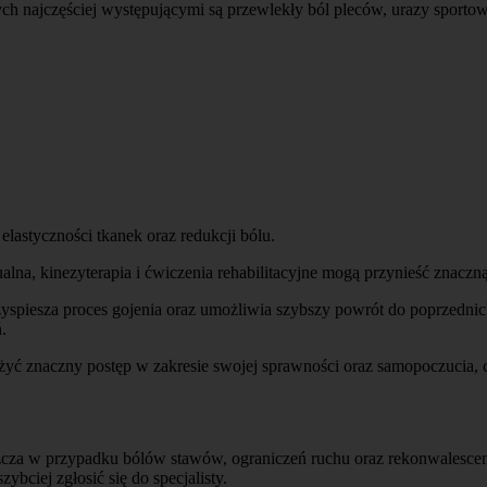
órych najczęściej występującymi są przewlekły ból pleców, urazy spo
lastyczności tkanek oraz redukcji bólu.
ualna, kinezyterapia i ćwiczenia rehabilitacyjne mogą przynieść znaczną
rzyspiesza proces gojenia oraz umożliwia szybszy powrót do poprzedni
.
yć znaczny postęp w zakresie swojej sprawności oraz samopoczucia, c
łaszcza w przypadku bólów stawów, ograniczeń ruchu oraz rekonwalescen
bciej zgłosić się do specjalisty.