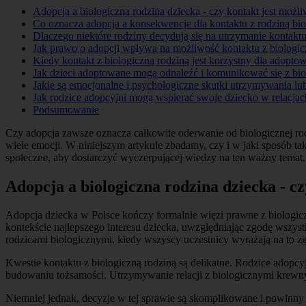
Adopcja a biologiczna rodzina dziecka - czy kontakt jest możl
Co oznacza adopcja a konsekwencje dla kontaktu z rodziną bio
Dlaczego niektóre rodziny decydują się na utrzymanie kontakt
Jak prawo o adopcji wpływa na możliwość kontaktu z biologic
Kiedy kontakt z biologiczną rodziną jest korzystny dla adopt
Jak dzieci adoptowane mogą odnaleźć i komunikować się z bi
Jakie są emocjonalne i psychologiczne skutki utrzymywania lu
Jak rodzice adopcyjni mogą wspierać swoje dziecko w relacjac
Podsumowanie
Czy adopcja zawsze oznacza całkowite oderwanie od biologicznej rod
wiele emocji. W niniejszym artykule zbadamy, czy i w jaki sposób ta
społeczne, aby dostarczyć wyczerpującej wiedzy na ten ważny temat.
Adopcja a biologiczna rodzina dziecka - c
Adopcja dziecka w Polsce kończy formalnie więzi prawne z biologic
kontekście najlepszego interesu dziecka, uwzględniając zgodę wszyst
rodzicami biologicznymi, kiedy wszyscy uczestnicy wyrażają na to z
Kwestie kontaktu z biologiczną rodziną są delikatne. Rodzice adopc
budowaniu tożsamości. Utrzymywanie relacji z biologicznymi krewny
Niemniej jednak, decyzje w tej sprawie są skomplikowane i powinn