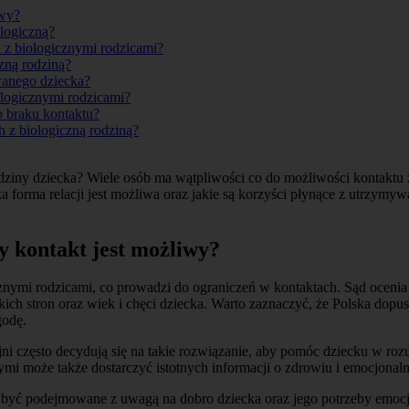
iwy?
logiczną?
u z biologicznymi rodzicami?
zną rodziną?
owanego dziecka?
ologicznymi rodzicami?
b braku kontaktu?
h z biologiczną rodziną?
ziny dziecka? Wiele osób ma wątpliwości co do możliwości kontaktu z 
ka forma relacji jest możliwa oraz jakie są korzyści płynące z utrzymy
zy kontakt jest możliwy?
znymi rodzicami, co prowadzi do ograniczeń w kontaktach. Sąd oceni
kich stron oraz wiek i chęci dziecka. Warto zaznaczyć, że Polska dopu
godę.
yjni często decydują się na takie rozwiązanie, aby pomóc dziecku w r
mi może także dostarczyć istotnych informacji o zdrowiu i emocjona
y być podejmowane z uwagą na dobro dziecka oraz jego potrzeby emoc