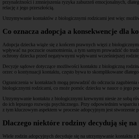
przynależności i zmniejszenia ryzyka zaburzeń emocjonalnych, dlat
relację z jego przeszłością.
Utrzymywanie kontaktów z biologicznymi rodzicami jest więc możliw
Co oznacza adopcja a konsekwencje dla ko
Adopcja dziecka wiąże się z końcem prawnych więzi z biologicznymi 
wpływać na poczucie osamotnienia, a tym samym prowadzić do trudn
ochrony dziecka przed negatywnymi wpływami wcześniejszej rodzin
Decyzje sądowe dotyczące możliwości kontaktu z biologiczną rodziną 
orzec o kontynuacji kontaktu, często bywa to skomplikowane dlatego
Ograniczenia w kontaktach mogą prowadzić do odczucia zagubienia or
biologicznymi rodzicami, co może pomóc dziecku w nauce o jego poc
Utrzymywanie kontaktu z biologicznymi krewnymi niesie ze sobą równ
do ich lepszego rozwoju psychicznego. Przy odpowiednim wsparciu r
z tym kluczowym aspektem w procesie adopcyjnym jest stworzenie pr
Dlaczego niektóre rodziny decydują się na
Wiele rodzin adopcyjnych decyduje się na utrzymywanie kontaktu z 