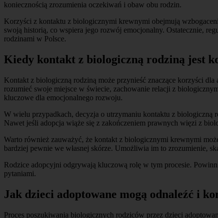
koniecznością zrozumienia oczekiwań i obaw obu rodzin.
Korzyści z kontaktu z biologicznymi krewnymi obejmują wzbogacenie
swoją historią, co wspiera jego rozwój emocjonalny. Ostatecznie, r
rodzinami w Polsce.
Kiedy kontakt z biologiczną rodziną jest 
Kontakt z biologiczną rodziną może przynieść znaczące korzyści dla
rozumieć swoje miejsce w świecie, zachowanie relacji z biologiczn
kluczowe dla emocjonalnego rozwoju.
W wielu przypadkach, decyzja o utrzymaniu kontaktu z biologiczną rod
Nawet jeśli adopcja wiąże się z zakończeniem prawnych więzi z biol
Warto również zauważyć, że kontakt z biologicznymi krewnymi może 
bardziej pewnie we własnej skórze. Umożliwia im to zrozumienie, s
Rodzice adopcyjni odgrywają kluczową rolę w tym procesie. Powinni 
pytaniami.
Jak dzieci adoptowane mogą odnaleźć i ko
Proces poszukiwania biologicznych rodziców przez dzieci adoptowan