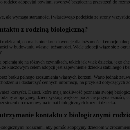
ego rodzice adopcyjni powinni stworzyć bezpieczną przestrzeń do roz
e, ale wymaga staranności i właściwego podejścia ze strony wszystki
ntaktu z rodziną biologiczną?
rodzicami, co ma istotne konsekwencje dla tożsamości i emocjonalneg
ości w budowaniu własnej tożsamości. Wiele adopcji wiąże się z ogra
y.
opierają się na różnych czynnikach, takich jak wiek dziecka, jego ch
, że kluczowym celem adopcji jest zapewnienie dziecku stabilnego i b
az braku pełnego zrozumienia własnych korzeni. Warto jednak zauważyć
hodzeniu i dostarczyć cennych informacji, na przykład dotyczących z
ież korzyści. Dzieci, które mają możliwość poznania swojej biologicz
odziny adopcyjnej, dzieci zyskują większe poczucie przynależności, 
zestrzeni do rozmowy na temat biologicznych korzeni dziecka.
 utrzymanie kontaktu z biologicznymi rodz
biologicznymi rodzicami, aby pomóc adopcyjny dzieciom w zrozumieniu