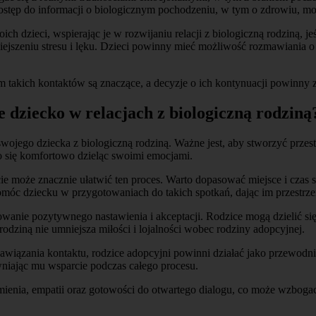
stęp do informacji o biologicznym pochodzeniu, w tym o zdrowiu, mo
 dzieci, wspierając je w rozwijaniu relacji z biologiczną rodziną, je
ejszeniu stresu i lęku. Dzieci powinny mieć możliwość rozmawiania o
takich kontaktów są znaczące, a decyzje o ich kontynuacji powinny z
 dziecko w relacjach z biologiczną rodziną
swojego dziecka z biologiczną rodziną. Ważne jest, aby stworzyć prz
o się komfortowo dzieląc swoimi emocjami.
może znacznie ułatwić ten proces. Warto dopasować miejsce i czas spo
móc dziecku w przygotowaniach do takich spotkań, dając im przestrze
owanie pozytywnego nastawienia i akceptacji. Rodzice mogą dzielić się
odziną nie umniejsza miłości i lojalności wobec rodziny adopcyjnej.
awiązania kontaktu, rodzice adopcyjni powinni działać jako przewod
niając mu wsparcie podczas całego procesu.
mienia, empatii oraz gotowości do otwartego dialogu, co może wzbog