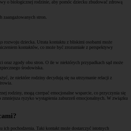
mowy o biologicznej rodzinie, aby pomóc dziecku zbudować zdrową
ch zaangażowanych stron.
o rozwoju dziecka. Utrata kontaktu z bliskimi osobami może
niczeniem kontaktów, co może być zrozumiałe z perspektywy
ęci oraz zgody obu stron. O ile w niektórych przypadkach sąd może
ezpiecznego środowiska.
, że niektóre rodziny decydują się na utrzymanie relacji z
drowia.
nej rodziny, mogą czerpać emocjonalne wsparcie, co przyczynia się
co zmniejsza ryzyko wystąpienia zaburzeń emocjonalnych. W związku
icami?
 ich pochodzenia. Taki kontakt może dostarczyć istotnych