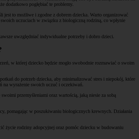
że dodatkowo pogłębiać te problemy.
śli jest to możliwe i zgodne z dobrem dziecka. Warto organizować
 swoich uczuciach w związku z biologiczną rodziną, co wpłynie
awsze uwzględniać indywidualne potrzeby i dobro dzieci.
?
estrzeń, w której dziecko będzie mogło swobodnie rozmawiać o swoim
tkań do potrzeb dziecka, aby minimalizować stres i niepokój, które
ń na wyrażenie swoich uczuć i oczekiwań.
 swoimi przemyśleniami oraz wartością, jaką niesie za sobą
nicy, pomagając w poszukiwaniu biologicznych krewnych. Działania
acić życie rodziny adopcyjnej oraz pomóc dziecku w budowaniu