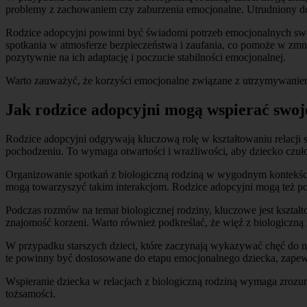
problemy z zachowaniem czy zaburzenia emocjonalne. Utrudniony do
Rodzice adopcyjni powinni być świadomi potrzeb emocjonalnych swoich
spotkania w atmosferze bezpieczeństwa i zaufania, co pomoże w zmni
pozytywnie na ich adaptację i poczucie stabilności emocjonalnej.
Warto zauważyć, że korzyści emocjonalne związane z utrzymywaniem 
Jak rodzice adopcyjni mogą wspierać swoje
Rodzice adopcyjni odgrywają kluczową rolę w kształtowaniu relacji 
pochodzeniu. To wymaga otwartości i wrażliwości, aby dziecko czuł
Organizowanie spotkań z biologiczną rodziną w wygodnym kontekście 
mogą towarzyszyć takim interakcjom. Rodzice adopcyjni mogą też po
Podczas rozmów na temat biologicznej rodziny, kluczowe jest kształt
znajomość korzeni. Warto również podkreślać, że więź z biologiczną r
W przypadku starszych dzieci, które zaczynają wykazywać chęć do n
te powinny być dostosowane do etapu emocjonalnego dziecka, zapew
Wspieranie dziecka w relacjach z biologiczną rodziną wymaga zrozu
tożsamości.