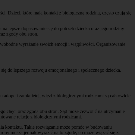
 Dzieci, które mają kontakt z biologiczną rodziną, często czują się
a na lepsze dopasowanie się do potrzeb dziecka oraz jego rodziny
raz zgody obu stron.
 swobodne wyrażanie swoich emocji i wątpliwości. Organizowanie
 się do lepszego rozwoju emocjonalnego i społecznego dziecka.
 adopcji zamkniętej, więzi z biologicznymi rodzicami są całkowicie
ego chęci oraz zgoda obu stron. Sąd może zezwolić na utrzymanie
untowane relacje z biologicznymi rodzicami.
wania kontaktu. Takie rozwiązanie może pomóc w budowaniu
trony muszą jednak wyrazić na to zgodę, co może wiązać się z