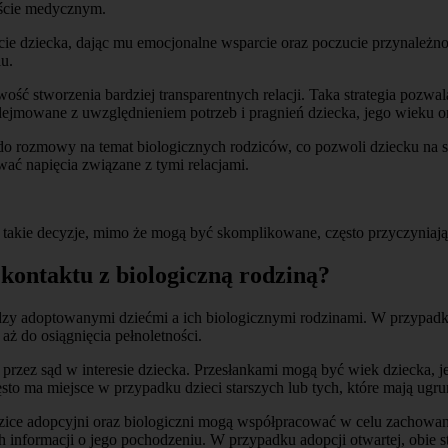
kście medycznym.
dziecka, dając mu emocjonalne wsparcie oraz poczucie przynależności.
u.
ść stworzenia bardziej transparentnych relacji. Taka strategia pozwal
dejmowane z uwzględnieniem potrzeb i pragnień dziecka, jego wieku o
 do rozmowy na temat biologicznych rodziców, co pozwoli dziecku na
ać napięcia związane z tymi relacjami.
 takie decyzje, mimo że mogą być skomplikowane, często przyczyniają
kontaktu z biologiczną rodziną?
dzy adoptowanymi dziećmi a ich biologicznymi rodzinami. W przypadku
aż do osiągnięcia pełnoletności.
rzez sąd w interesie dziecka. Przesłankami mogą być wiek dziecka, j
zęsto ma miejsce w przypadku dzieci starszych lub tych, które mają ugr
rodzice adopcyjni oraz biologiczni mogą współpracować w celu zacho
informacji o jego pochodzeniu. W przypadku adopcji otwartej, obie s