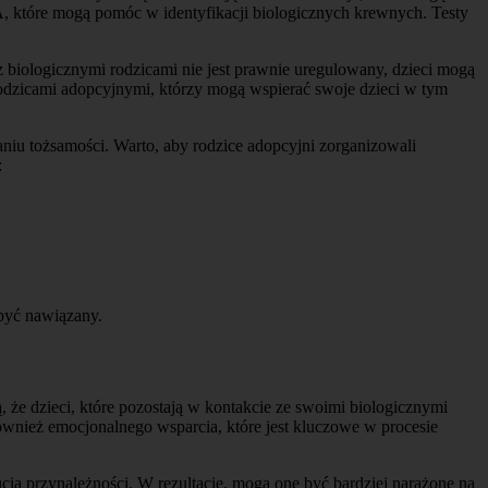
A, które mogą pomóc w identyfikacji biologicznych krewnych. Testy
z biologicznymi rodzicami nie jest prawnie uregulowany, dzieci mogą
rodzicami adopcyjnymi, którzy mogą wspierać swoje dzieci w tym
niu tożsamości. Warto, aby rodzice adopcyjni zorganizowali
:
 być nawiązany.
że dzieci, które pozostają w kontakcie ze swoimi biologicznymi
również emocjonalnego wsparcia, które jest kluczowe w procesie
ia przynależności. W rezultacie, mogą one być bardziej narażone na