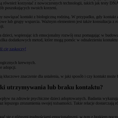
ą również korzystać z nowoczesnych technologii, takich jak testy DN
osób poszukujących swoich korzeni.
by nawiązać kontakt z biologiczną rodziną. W przypadku, gdy kontakt 
owe lub grupy wsparcia. Ważnym elementem jest także konsultacja z 
ji.
a dzieci, wspierając ich emocjonalny rozwój oraz pomagając w budowa
to kilka dodatkowych metod, które mogą pomóc w odnalezieniu kontaktu
ź cię zaskoczy!
logicznych krewnych.
e adopcji.
 kluczowe znaczenie dla ustalenia, w jaki sposób i czy kontakt może
utki utrzymywania lub braku kontaktu?
wpływ na zdrowie psychiczne dzieci adoptowanych. Badania wykazują, 
z lepszego zrozumienia swojej tożsamości. Takie relacje dostarczają 
ać się z różnymi trudnościami emocjonalnymi, w tym z brakiem poczuc