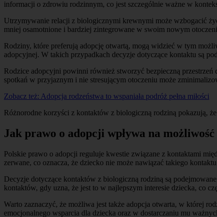
informacji o zdrowiu rodzinnym, co jest szczególnie ważne w konte
Utrzymywanie relacji z biologicznymi krewnymi może wzbogacić życie 
mniej osamotnione i bardziej zintegrowane w swoim nowym otoczeni
Rodziny, które preferują adopcję otwartą, mogą widzieć w tym możliwo
adopcyjnej. W takich przypadkach decyzje dotyczące kontaktu są po
Rodzice adopcyjni powinni również stworzyć bezpieczną przestrzeń
spotkań w przyjaznym i nie stresującym otoczeniu może zminimalizow
Zobacz też:
Adopcja rodzeństwa to wspaniała podróż pełna miłości
Różnorodne korzyści z kontaktów z biologiczną rodziną pokazują, że
Jak prawo o adopcji wpływa na możliwość 
Polskie prawo o adopcji reguluje kwestie związane z kontaktami mię
zerwane, co oznacza, że dziecko nie może nawiązać takiego kontaktu 
Decyzje dotyczące kontaktów z biologiczną rodziną są podejmowane p
kontaktów, gdy uzna, że jest to w najlepszym interesie dziecka, co c
Warto zaznaczyć, że możliwa jest także adopcja otwarta, w której 
emocjonalnego wsparcia dla dziecka oraz w dostarczaniu mu ważnych 