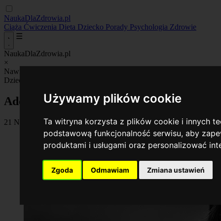
NaukaDlaZdrowia.pl
Ciąża
Ćwiczenia
Dieta
Dziecko
Porady
Psychologia
Zdrowie
☰
NaukaDlaZdrowia.pl
×
Nawigacja_
Ciąża
Ćwiczenia
Dieta
Dziecko
Porady
Psychologia
Zdr
Dziecko
Używamy plików cookie
Adopcja a biologiczna rodzina dziecka – 
Ta witryna korzysta z plików cookie i innych t
21 November 2025
•
By Anna Radecka
podstawową funkcjonalność serwisu
,
aby zapew
produktami i usługami oraz personalizować in
Zgoda
Odmawiam
Zmiana ustawień