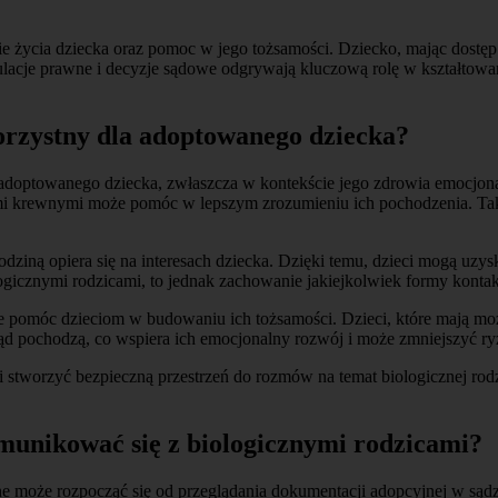
 życia dziecka oraz pomoc w jego tożsamości. Dziecko, mając dostęp d
egulacje prawne i decyzje sądowe odgrywają kluczową rolę w kształtow
korzystny dla adoptowanego dziecka?
 adoptowanego dziecka, zwłaszcza w kontekście jego zdrowia emocjonal
ymi krewnymi może pomóc w lepszym zrozumieniu ich pochodzenia. Taki
ziną opiera się na interesach dziecka. Dzięki temu, dzieci mogą uzysk
ogicznymi rodzicami, to jednak zachowanie jakiejkolwiek formy konta
pomóc dzieciom w budowaniu ich tożsamości. Dzieci, które mają możli
kąd pochodzą, co wspiera ich emocjonalny rozwój i może zmniejszyć r
stworzyć bezpieczną przestrzeń do rozmów na temat biologicznej rodzi
munikować się z biologicznymi rodzicami?
e może rozpocząć się od przeglądania dokumentacji adopcyjnej w sądz