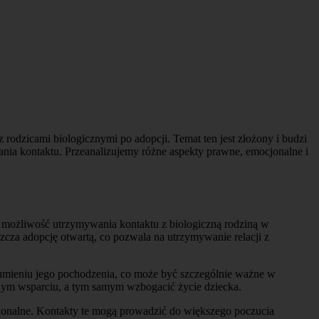
rodzicami biologicznymi po adopcji. Temat ten jest złożony i budzi
wania kontaktu. Przeanalizujemy różne aspekty prawne, emocjonalne i
a możliwość utrzymywania kontaktu z biologiczną rodziną w
szcza adopcję otwartą, co pozwala na utrzymywanie relacji z
ozumieniu jego pochodzenia, co może być szczególnie ważne w
lnym wsparciu, a tym samym wzbogacić życie dziecka.
jonalne. Kontakty te mogą prowadzić do większego poczucia