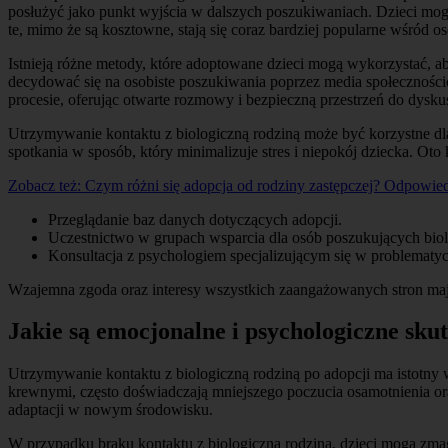
posłużyć jako punkt wyjścia w dalszych poszukiwaniach. Dzieci mog
te, mimo że są kosztowne, stają się coraz bardziej popularne wśród 
Istnieją różne metody, które adoptowane dzieci mogą wykorzystać, a
decydować się na osobiste poszukiwania poprzez media społeczności
procesie, oferując otwarte rozmowy i bezpieczną przestrzeń do dyskus
Utrzymywanie kontaktu z biologiczną rodziną może być korzystne dl
spotkania w sposób, który minimalizuje stres i niepokój dziecka. O
Zobacz też:
Czym różni się adopcja od rodziny zastępczej? Odpowied
Przeglądanie baz danych dotyczących adopcji.
Uczestnictwo w grupach wsparcia dla osób poszukujących bio
Konsultacja z psychologiem specjalizującym się w problematyc
Wzajemna zgoda oraz interesy wszystkich zaangażowanych stron mają
Jakie są emocjonalne i psychologiczne sk
Utrzymywanie kontaktu z biologiczną rodziną po adopcji ma istotny 
krewnymi, często doświadczają mniejszego poczucia osamotnienia ora
adaptacji w nowym środowisku.
W przypadku braku kontaktu z biologiczną rodziną, dzieci mogą zmag